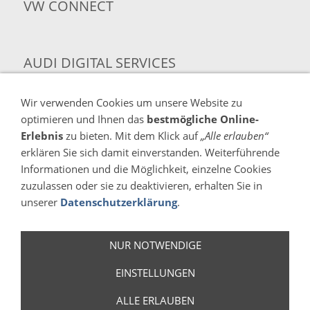
VW CONNECT
AUDI DIGITAL SERVICES
Wir verwenden Cookies um unsere Website zu
AUDI MEDIATV
optimieren und Ihnen das
bestmögliche Online-
Erlebnis
zu bieten. Mit dem Klick auf
„Alle erlauben“
erklären Sie sich damit einverstanden. Weiterführende
Informationen und die Möglichkeit, einzelne Cookies
YOUTUBE
zuzulassen oder sie zu deaktivieren, erhalten Sie in
unserer
Datenschutzerklärung
.
NUR NOTWENDIGE
Kontakt
Impressum
Datenschutz & Cookies
Rechtliches
EINSTELLUNGEN
Sitemap
ALLE ERLAUBEN
© 2026 Autohaus Berning KG - Alle Rechte vorbehalten