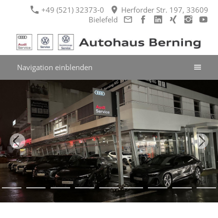
+49 (521) 32373-0
Herforder Str. 197, 33609
Bielefeld
Navigation einblenden