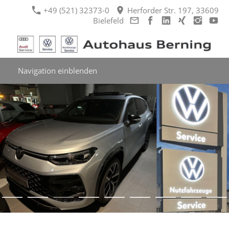
+49 (521) 32373-0
Herforder Str. 197, 33609
Bielefeld
Navigation einblenden